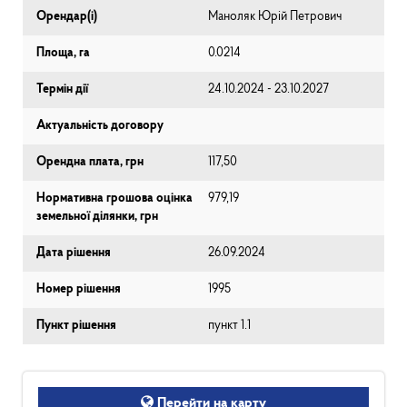
Орендар(і)
Маноляк Юрій Петрович
Площа, га
0.0214
Термін дії
24.10.2024 - 23.10.2027
Актуальність договору
Орендна плата, грн
117,50
Нормативна грошова оцінка
979,19
земельної ділянки, грн
Дата рішення
26.09.2024
Номер рішення
1995
Пункт рішення
пункт 1.1
Перейти на карту