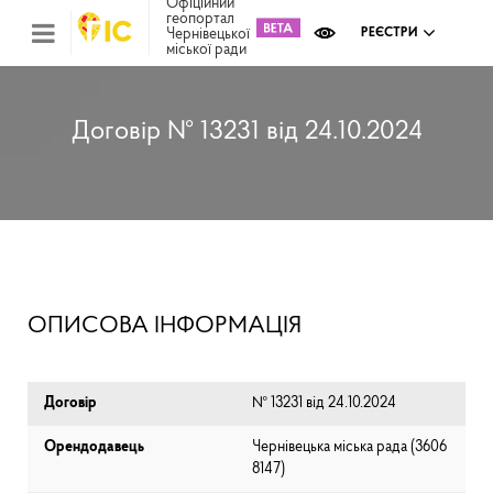
Офіційний
геопортал
Чернівецької
РЕЄСТРИ
міської ради
Міс
зем
кад
Реє
Договір № 13231 від 24.10.2024
ком
май
Інв
мап
Реє
рек
зас
Ох
ОПИСОВА ІНФОРМАЦІЯ
кул
сп
Бла
Договір
№ 13231 від 24.10.2024
Орендодавець
Чернівецька міська рада (⁨3606
8147⁩)