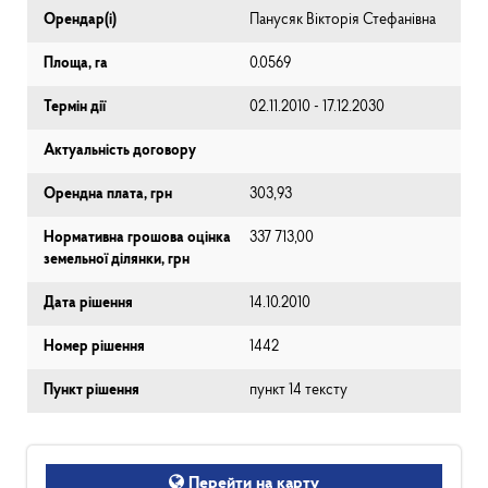
Орендар(і)
Панусяк Вікторія Стефанівна
Площа, га
0.0569
Термін дії
02.11.2010 - 17.12.2030
Актуальність договору
Орендна плата, грн
303,93
Нормативна грошова оцінка
337 713,00
земельної ділянки, грн
Дата рішення
14.10.2010
Номер рішення
1442
Пункт рішення
пункт 14 тексту
Перейти на карту