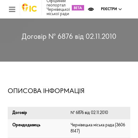
Офіційний
геопортал
Чернівецької
РЕЄСТРИ
міської ради
Міс
зем
кад
Реє
Договір № 6876 від 02.11.2010
ком
май
Інв
мап
Реє
рек
зас
Ох
ОПИСОВА ІНФОРМАЦІЯ
кул
сп
Бла
Договір
№ 6876 від 02.11.2010
Орендодавець
Чернівецька міська рада (⁨3606
8147⁩)