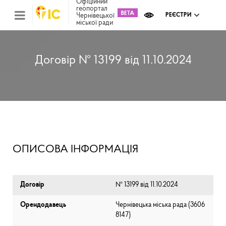
Офіційний
геопортал
Чернівецької
РЕЄСТРИ
міської ради
Міс
зем
кад
Реє
Договір № 13199 від 11.10.2024
ком
май
Інв
мап
Реє
рек
зас
Ох
ОПИСОВА ІНФОРМАЦІЯ
кул
сп
Бла
Договір
№ 13199 від 11.10.2024
Орендодавець
Чернівецька міська рада (⁨3606
8147⁩)