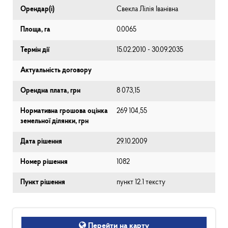
Орендар(і)
Свекла Лілія Іванівна
Площа, га
0.0065
Термін дії
15.02.2010 - 30.09.2035
Актуальність договору
Орендна плата, грн
8 073,15
Нормативна грошова оцінка
269 104,55
земельної ділянки, грн
Дата рішення
29.10.2009
Номер рішення
1082
Пункт рішення
пункт 12.1 тексту
Перейти на карту