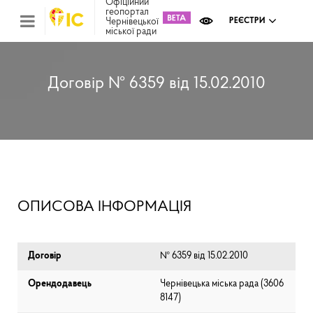
Офіційний
геопортал
Чернівецької
РЕЄСТРИ
міської ради
Міс
зем
кад
Реє
Договір № 6359 від 15.02.2010
ком
май
Інв
мап
Реє
рек
зас
Ох
ОПИСОВА ІНФОРМАЦІЯ
кул
сп
Бла
Договір
№ 6359 від 15.02.2010
Орендодавець
Чернівецька міська рада (⁨3606
8147⁩)