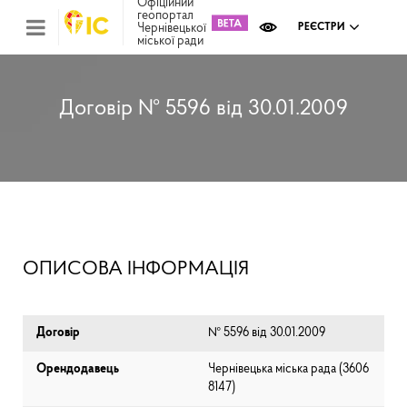
Офіційний
геопортал
Чернівецької
РЕЄСТРИ
міської ради
Міс
зем
кад
Реє
Договір № 5596 від 30.01.2009
ком
май
Інв
мап
Реє
рек
зас
Ох
ОПИСОВА ІНФОРМАЦІЯ
кул
сп
Бла
Договір
№ 5596 від 30.01.2009
Орендодавець
Чернівецька міська рада (⁨3606
8147⁩)