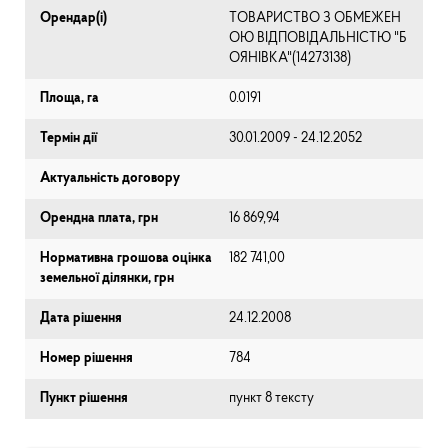
Орендар(і)
ТОВАРИСТВО З ОБМЕЖЕН
ОЮ ВІДПОВІДАЛЬНІСТЮ "Б
ОЯНІВКА"(14273138)
Площа, га
0.0191
Термін дії
30.01.2009 - 24.12.2052
Актуальність договору
Орендна плата, грн
16 869,94
Нормативна грошова оцінка
182 741,00
земельної ділянки, грн
Дата рішення
24.12.2008
Номер рішення
784
Пункт рішення
пункт 8 тексту