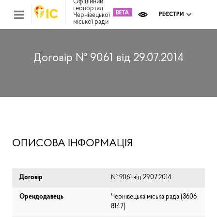
Офіційний
геопортал
Чернівецької
РЕЄСТРИ
міської ради
Міс
зем
кад
Реє
Договір № 9061 від 29.07.2014
ком
май
Інв
мап
Реє
рек
зас
Ох
ОПИСОВА ІНФОРМАЦІЯ
кул
сп
Бла
Договір
№ 9061 від 29.07.2014
Орендодавець
Чернівецька міська рада (⁨3606
8147⁩)