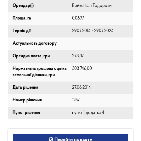
Орендар(і)
Бойко Іван Тодорович
Площа, га
0.0697
Термін дії
29.07.2014 - 29.07.2024
Актуальність договору
Орендна плата, грн
273,37
Нормативна грошова оцінка
303 746,00
земельної ділянки, грн
Дата рішення
27.06.2014
Номер рішення
1257
Пункт рішення
пункт 1 додатка 4
Перейти на карту