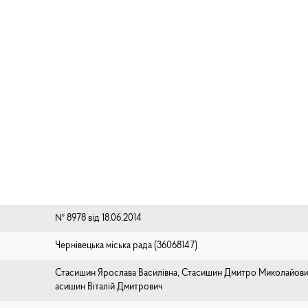
№ 8978 від 18.06.2014
Чернівецька міська рада (⁨36068147⁩)
Стасишин Ярослава Василівна, Стасишин Дмитро Миколайови
асишин Віталій Дмитрович