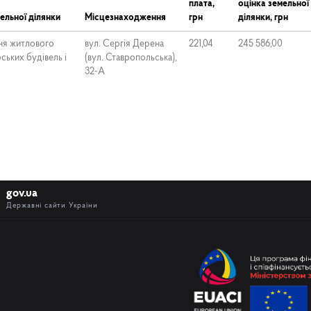
плата,
оцінка земельної
ельної ділянки
Місцезнаходження
грн
ділянки, грн
ня житлового
вул. Сергія Дерена
221,04
245 586,00
ських будівель і
(вул. Ставропольська),
32-А
gov.ua
Державні сайти України