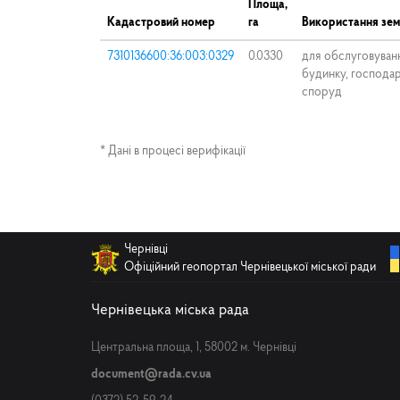
Площа,
Кадастровий номер
га
Використання зем
7310136600:36:003:0329
0.0330
для обслуговуван
будинку, господар
споруд
* Дані в процесі верифікації
Чернівці
Офіційний геопортал Чернівецької міської ради
Чернівецька міська рада
Центральна площа, 1, 58002 м. Чернівці
document@rada.cv.ua