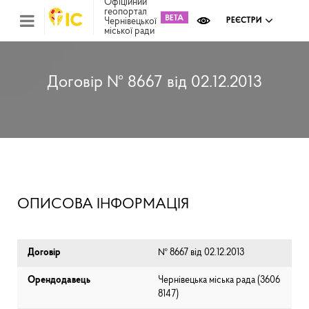
Офіційний
геопортал
Чернівецької
РЕЄСТРИ
міської ради
Міс
зем
кад
Реє
Договір № 8667 від 02.12.2013
ком
май
Інв
мап
Реє
рек
зас
Ох
ОПИСОВА ІНФОРМАЦІЯ
кул
сп
Бла
Договір
№ 8667 від 02.12.2013
Орендодавець
Чернівецька міська рада (⁨3606
8147⁩)