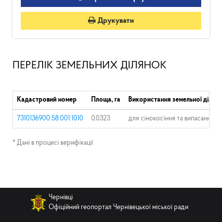
Друкувати
ПЕРЕЛІК ЗЕМЕЛЬНИХ ДІЛЯНОК
Кадастровий номер
Площа, га
Використання земельної ділян
7310136900:58:001:1010
0.0323
для сінокосіння та випасання х
* Дані в процесі верифікації
Чернівці
Офіційний геопортал Чернівецької міської ради