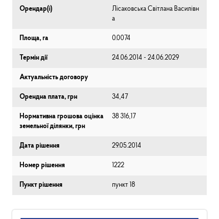
Орендар(і)
Лісаковська Світлана Василівн
а
Площа, га
0.0074
Термін дії
24.06.2014 - 24.06.2029
Актуальність договору
Орендна плата, грн
34,47
Нормативна грошова оцінка
38 316,17
земельної ділянки, грн
Дата рішення
29.05.2014
Номер рішення
1222
Пункт рішення
пункт 18