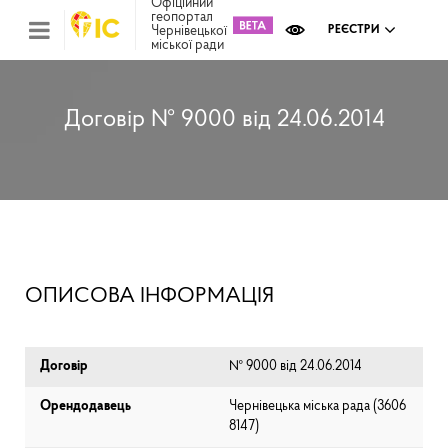
Офіційний
геопортал
Чернівецької
РЕЄСТРИ
міської ради
Міс
зем
кад
Реє
Договір № 9000 від 24.06.2014
ком
май
Інв
мап
Реє
рек
зас
Ох
ОПИСОВА ІНФОРМАЦІЯ
кул
сп
Бла
Договір
№ 9000 від 24.06.2014
Орендодавець
Чернівецька міська рада (⁨3606
8147⁩)