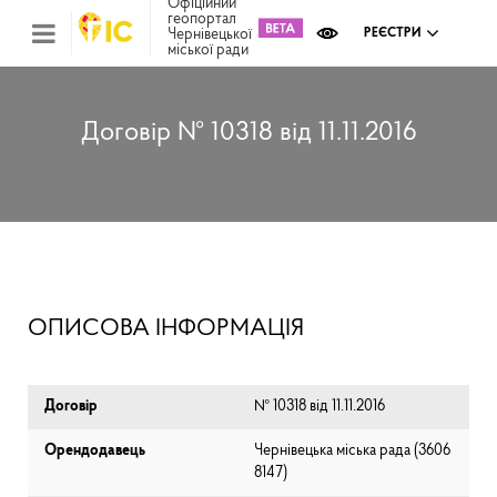
Офіційний
геопортал
Чернівецької
РЕЄСТРИ
міської ради
Міс
зем
кад
Реє
Договір № 10318 від 11.11.2016
ком
май
Інв
мап
Реє
рек
зас
Ох
ОПИСОВА ІНФОРМАЦІЯ
кул
сп
Бла
Договір
№ 10318 від 11.11.2016
Орендодавець
Чернівецька міська рада (⁨3606
8147⁩)