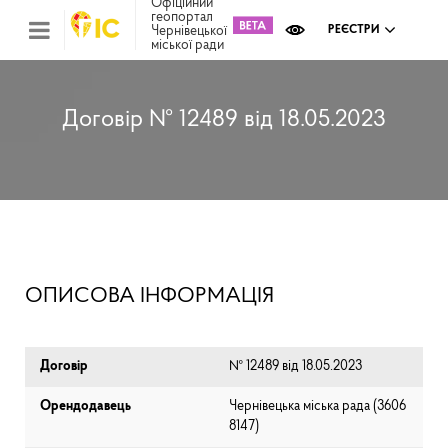
Офіційний
геопортал
Чернівецької
РЕЄСТРИ
міської ради
Міс
зем
кад
Реє
Договір № 12489 від 18.05.2023
ком
май
Інв
мап
Реє
рек
зас
Ох
ОПИСОВА ІНФОРМАЦІЯ
кул
сп
Бла
Договір
№ 12489 від 18.05.2023
Орендодавець
Чернівецька міська рада (⁨3606
8147⁩)