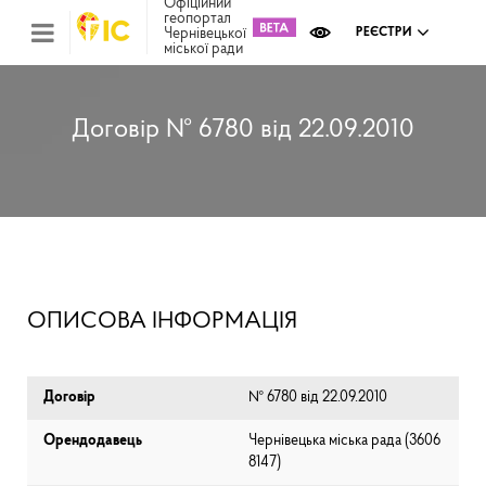
Офіційний
геопортал
Чернівецької
РЕЄСТРИ
міської ради
Міс
зем
кад
Реє
Договір № 6780 від 22.09.2010
ком
май
Інв
мап
Реє
рек
зас
Ох
ОПИСОВА ІНФОРМАЦІЯ
кул
сп
Бла
Договір
№ 6780 від 22.09.2010
Орендодавець
Чернівецька міська рада (⁨3606
8147⁩)