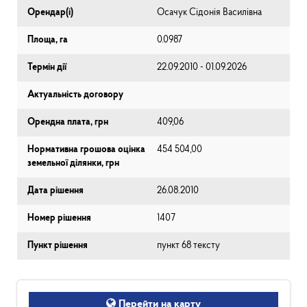
Орендар(і)
Осачук Сідонія Василівна
Площа, га
0.0987
Термін дії
22.09.2010 - 01.09.2026
Актуальність договору
Орендна плата, грн
409,06
Нормативна грошова оцінка
454 504,00
земельної ділянки, грн
Дата рішення
26.08.2010
Номер рішення
1407
Пункт рішення
пункт 68 тексту
Перейти на карту