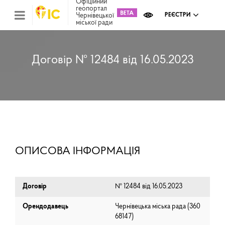
Офіційний
геопортал
Чернівецької
РЕЄСТРИ
міської ради
Міс
зем
кад
Реє
Договір № 12484 від 16.05.2023
ком
май
Інв
мап
Реє
рек
зас
Ох
ОПИСОВА ІНФОРМАЦІЯ
кул
сп
Бла
Договір
№ 12484 від 16.05.2023
Орендодавець
Чернівецька міська рада (⁨360
68147⁩)