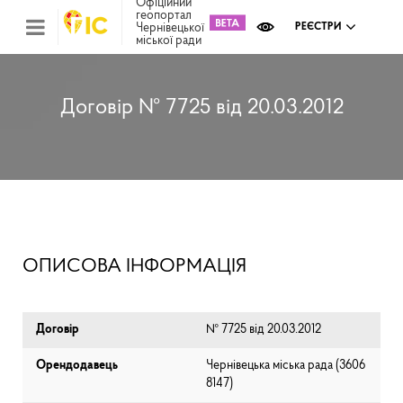
Офіційний
геопортал
Чернівецької
РЕЄСТРИ
міської ради
Міс
зем
кад
Реє
Договір № 7725 від 20.03.2012
ком
май
Інв
мап
Реє
рек
зас
Ох
ОПИСОВА ІНФОРМАЦІЯ
кул
сп
Бла
Договір
№ 7725 від 20.03.2012
Орендодавець
Чернівецька міська рада (⁨3606
8147⁩)