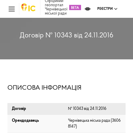
Офіційний
геопортал
Чернівецької
РЕЄСТРИ
міської ради
Міс
зем
кад
Реє
Договір № 10343 від 24.11.2016
ком
май
Інв
мап
Реє
рек
зас
Ох
ОПИСОВА ІНФОРМАЦІЯ
кул
сп
Бла
Договір
№ 10343 від 24.11.2016
Орендодавець
Чернівецька міська рада (⁨3606
8147⁩)