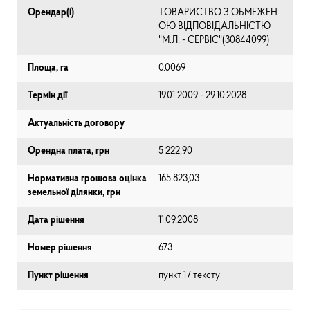
Орендар(і)
ТОВАРИСТВО З ОБМЕЖЕН
ОЮ ВІДПОВІДАЛЬНІСТЮ
"М.Л. - СЕРВІС"(30844099)
Площа, га
0.0069
Термін дії
19.01.2009 - 29.10.2028
Актуальність договору
Орендна плата, грн
5 222,90
Нормативна грошова оцінка
165 823,03
земельної ділянки, грн
Дата рішення
11.09.2008
Номер рішення
673
Пункт рішення
пункт 17 тексту