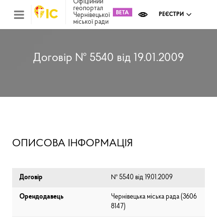
Офіційний
геопортал
Чернівецької
РЕЄСТРИ
міської ради
Міс
зем
кад
Реє
Договір № 5540 від 19.01.2009
ком
май
Інв
мап
Реє
рек
зас
Ох
ОПИСОВА ІНФОРМАЦІЯ
кул
сп
Бла
Договір
№ 5540 від 19.01.2009
Орендодавець
Чернівецька міська рада (⁨3606
8147⁩)