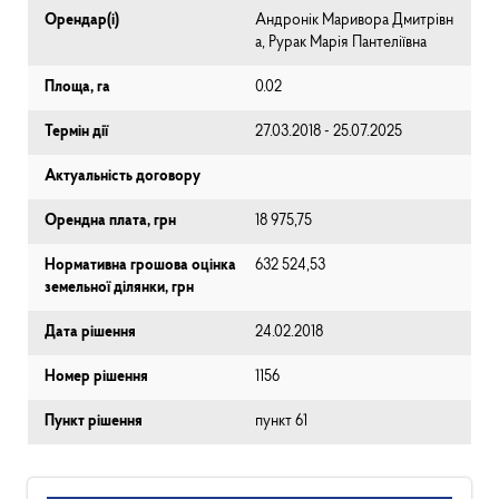
Орендар(і)
Андронік Маривора Дмитрівн
а, Рурак Марія Пантеліївна
Площа, га
0.02
Термін дії
27.03.2018 - 25.07.2025
Актуальність договору
Орендна плата, грн
18 975,75
Нормативна грошова оцінка
632 524,53
земельної ділянки, грн
Дата рішення
24.02.2018
Номер рішення
1156
Пункт рішення
пункт 61