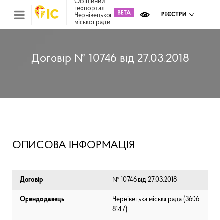
Офіційний
геопортал
Чернівецької
РЕЄСТРИ
міської ради
Міс
зем
кад
Реє
Договір № 10746 від 27.03.2018
ком
май
Інв
мап
Реє
рек
зас
Ох
ОПИСОВА ІНФОРМАЦІЯ
кул
сп
Бла
Договір
№ 10746 від 27.03.2018
Орендодавець
Чернівецька міська рада (⁨3606
8147⁩)