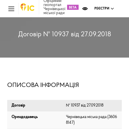
Офіційний
геопортал
Чернівецької
РЕЄСТРИ
міської ради
Міс
зем
кад
Реє
Договір № 10937 від 27.09.2018
ком
май
Інв
мап
Реє
рек
зас
Ох
ОПИСОВА ІНФОРМАЦІЯ
кул
сп
Бла
Договір
№ 10937 від 27.09.2018
Орендодавець
Чернівецька міська рада (⁨3606
8147⁩)