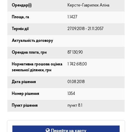
Орендар(і)
Керсте–Гаврилюк Аліна
Площа, га
1.1427
Термін дії
27.09.2018 - 21.11.2057
Актуальність договору
Орендна плата, грн
87 130,90
Нормативна грошова оцінка
1 742 618,00
земельної ділянки, грн
Дата рішення
01.08.2018
Номер рішення
1354
Пункт рішення
пункт 8.1
Перейти на карту