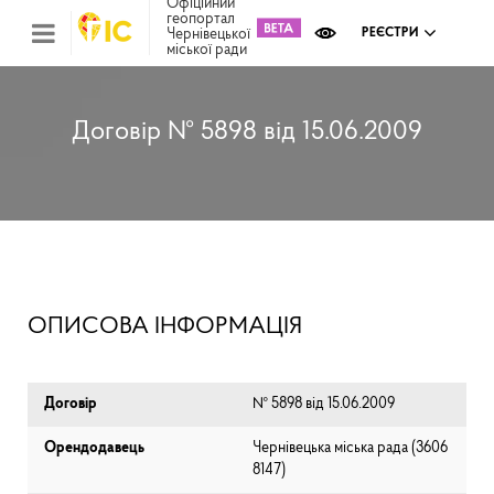
Офіційний
геопортал
Чернівецької
РЕЄСТРИ
міської ради
Міс
зем
кад
Реє
Договір № 5898 від 15.06.2009
ком
май
Інв
мап
Реє
рек
зас
Ох
ОПИСОВА ІНФОРМАЦІЯ
кул
сп
Бла
Договір
№ 5898 від 15.06.2009
Орендодавець
Чернівецька міська рада (⁨3606
8147⁩)