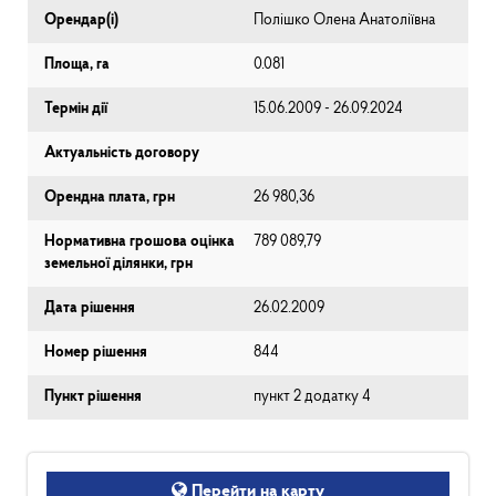
Орендар(і)
Полішко Олена Анатоліївна
Площа, га
0.081
Термін дії
15.06.2009 - 26.09.2024
Актуальність договору
Орендна плата, грн
26 980,36
Нормативна грошова оцінка
789 089,79
земельної ділянки, грн
Дата рішення
26.02.2009
Номер рішення
844
Пункт рішення
пункт 2 додатку 4
Перейти на карту