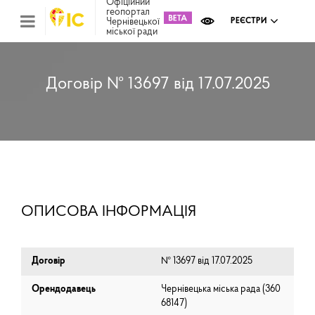
Офіційний
геопортал
Чернівецької
РЕЄСТРИ
міської ради
Міс
зем
кад
Реє
Договір № 13697 від 17.07.2025
ком
май
Інв
мап
Реє
рек
зас
Ох
ОПИСОВА ІНФОРМАЦІЯ
кул
сп
Бла
Договір
№ 13697 від 17.07.2025
Орендодавець
Чернівецька міська рада (⁨360
68147⁩)