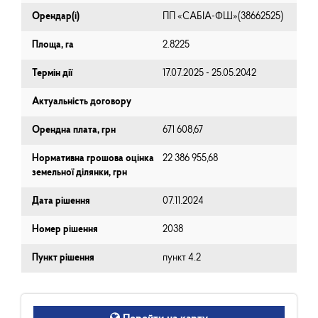
Орендар(і)
ПП «САБІА-ФШ»(38662525)
Площа, га
2.8225
Термін дії
17.07.2025 - 25.05.2042
Актуальність договору
Орендна плата, грн
671 608,67
Нормативна грошова оцінка
22 386 955,68
земельної ділянки, грн
Дата рішення
07.11.2024
Номер рішення
2038
Пункт рішення
пункт 4.2