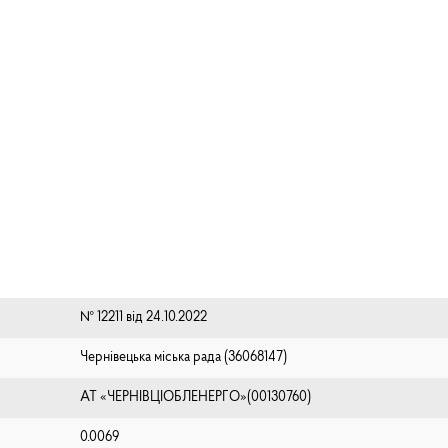
№ 12211 від 24.10.2022
Чернівецька міська рада (⁨36068147⁩)
АТ «ЧЕРНІВЦІОБЛЕНЕРГО»(00130760)
0.0069