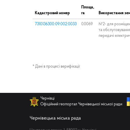
Площа,
Кадастровий номер
га
Використання зем
7310136300:09:002:0033
0.0069
№2- для розміщенн
та обслуговування
передачі електрич
* Дані в процесі верифікації
Чернівці
Офіційний геопортал Чернівецької міської ради
Чернівецька міська рада