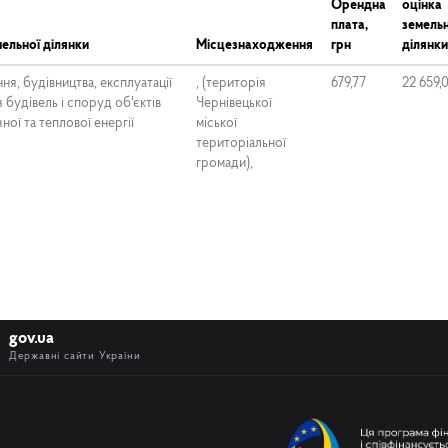
Орендна
оцінка
плата,
земельн
ельної ділянки
Місцезнаходження
грн
ділянки
я, будівництва, експлуатації
, (територія
679,77
22 659,
 будівель і споруд об'єктів
Чернівецької
ної та теплової енергії
міської
територіальної
громади),
gov.ua
Державні сайти України