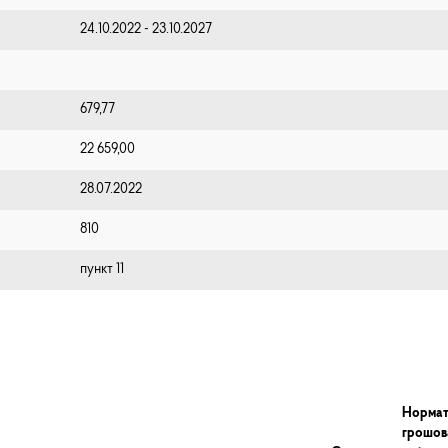
24.10.2022 - 23.10.2027
679,77
22 659,00
28.07.2022
810
пункт 11
Нормат
грошов