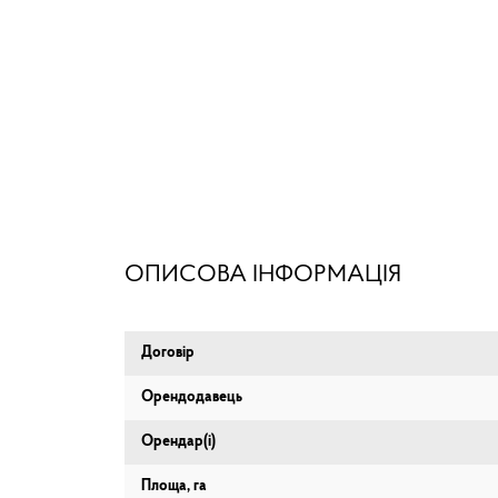
ОПИСОВА ІНФОРМАЦІЯ
Договір
Орендодавець
Орендар(і)
Площа, га