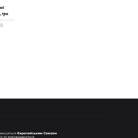
ої
, грн
00