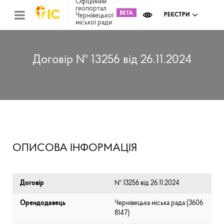
Офіційний
геопортал
Чернівецької
РЕЄСТРИ
міської ради
Міс
зем
кад
Реє
Договір № 13256 від 26.11.2024
ком
май
Інв
мап
Реє
рек
зас
Ох
ОПИСОВА ІНФОРМАЦІЯ
кул
сп
Бла
Договір
№ 13256 від 26.11.2024
Орендодавець
Чернівецька міська рада (⁨3606
8147⁩)