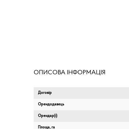
ОПИСОВА ІНФОРМАЦІЯ
Договір
Орендодавець
Орендар(і)
Площа, га