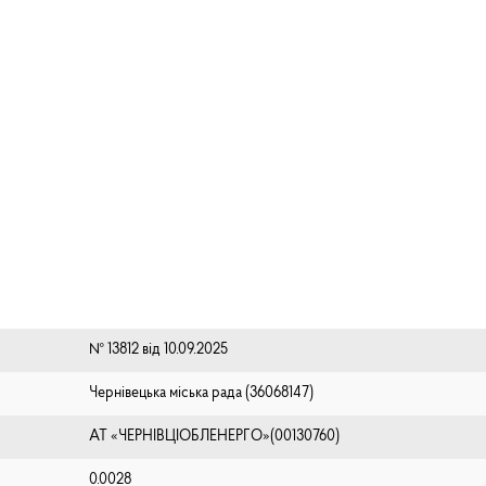
№ 13812 від 10.09.2025
Чернівецька міська рада (⁨36068147⁩)
АТ «ЧЕРНІВЦІОБЛЕНЕРГО»(00130760)
0.0028