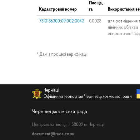
Площа,
Кадастровий номер
га
Використання зе
7310136300:09:002:0043
0.0028
для розміщення 
лінійних об'єктів
енергетичноїінф
* Дані в процесі верифікації
Чернівці
Офіційний геопортал Чернівецької міської ради
Чернівецька міська рада
Центральна площа, 1, 58002 м. Чернівці
document@rada.cv.ua