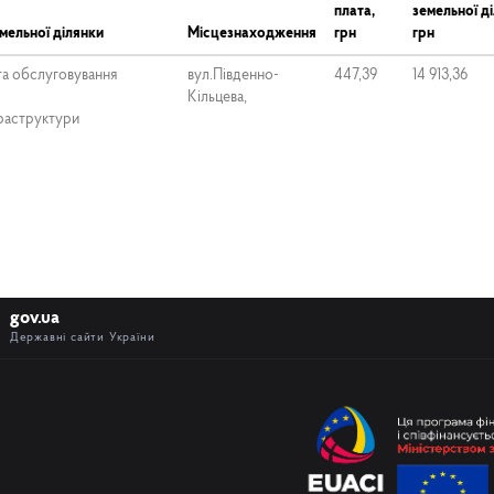
плата,
земельної ді
мельної ділянки
Місцезнаходження
грн
грн
та обслуговування
вул.Південно-
447,39
14 913,36
Кільцева,
раструктури
gov.ua
Державні сайти України