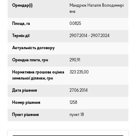
Орендар(і)
Мандрюк Наталія Володимирі
вна
Площа, га
0.0825
Термін дії
29.07.2014 - 29.07.2024
Актуальність договору
Орендна плата, грн
290,91
Нормативна грошова оцінка
323 235,00
земельної ділянки, грн
Дата рішення
27.06.2014
Номер рішення
1258
Пункт рішення
пункт 18