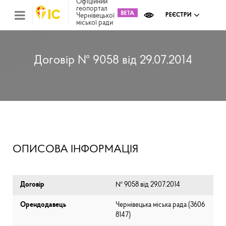
Офіційний
геопортал
Чернівецької
РЕЄСТРИ
міської ради
Міс
зем
кад
Реє
Договір № 9058 від 29.07.2014
ком
май
Інв
мап
Реє
рек
зас
Ох
ОПИСОВА ІНФОРМАЦІЯ
кул
сп
Бла
Договір
№ 9058 від 29.07.2014
Орендодавець
Чернівецька міська рада (⁨3606
8147⁩)