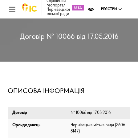
Офіційний
геопортал
Чернівецької
РЕЄСТРИ
міської ради
Міс
зем
кад
Реє
Договір № 10066 від 17.05.2016
ком
май
Інв
мап
Реє
рек
зас
Ох
ОПИСОВА ІНФОРМАЦІЯ
кул
сп
Бла
Договір
№ 10066 від 17.05.2016
Орендодавець
Чернівецька міська рада (⁨3606
8147⁩)