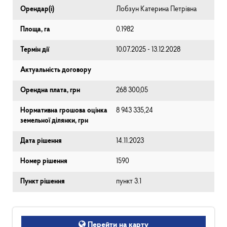
Орендар(і)
Лобзун Катерина Петрівна
Площа, га
0.1982
Термін дії
10.07.2025 - 13.12.2028
Актуальність договору
Орендна плата, грн
268 300,05
Нормативна грошова оцінка
8 943 335,24
земельної ділянки, грн
Дата рішення
14.11.2023
Номер рішення
1590
Пункт рішення
пункт 3.1
Перейти на карту