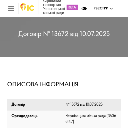
Офіційний
геопортал
Чернівецької
РЕЄСТРИ
міської ради
Міс
зем
кад
Реє
Договір № 13672 від 10.07.2025
ком
май
Інв
мап
Реє
рек
зас
Ох
ОПИСОВА ІНФОРМАЦІЯ
кул
сп
Бла
Договір
№ 13672 від 10.07.2025
Орендодавець
Чернівецька міська рада (⁨3606
8147⁩)