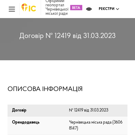
Офіційний
геопортал
Чернівецької
РЕЄСТРИ
міської ради
Міс
зем
кад
Реє
Договір № 12419 від 31.03.2023
ком
май
Інв
мап
Реє
рек
зас
Ох
ОПИСОВА ІНФОРМАЦІЯ
кул
сп
Бла
Договір
№ 12419 від 31.03.2023
Орендодавець
Чернівецька міська рада (⁨3606
8147⁩)