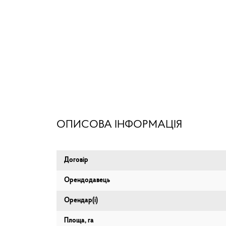
ОПИСОВА ІНФОРМАЦІЯ
Договір
Орендодавець
Орендар(і)
Площа, га