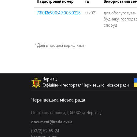
Кадастровий номер
га
Використання зем
7310136900:49:003:0225
0.2021
для обслуговуван
будинку, господар
споруд
* Дані в процесі верифікації
Чернівці
Офіційний геопортал Чернівецької міської ради
Чернівецька міська рада
Центральна площа, 1, 58002 м. Чернівці
document@rada.cv.ua
(0372) 52-59-24