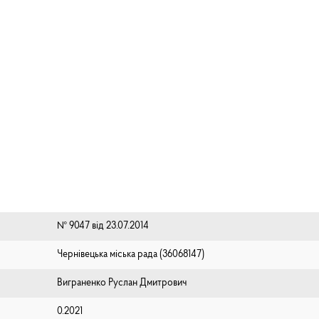
№ 9047 від 23.07.2014
Чернівецька міська рада (⁨36068147⁩)
Виграненко Руслан Дмитрович
0.2021