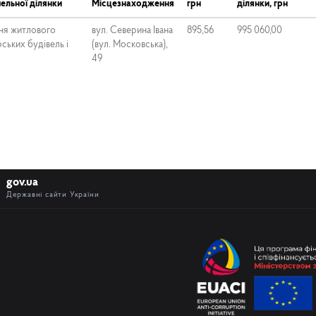
ельної ділянки
Місцезнаходження
грн
ділянки, грн
ня житлового
вул. Северина Івана
895,56
995 060,00
ських будівель і
(вул. Московська),
49
gov.ua
Державні сайти України