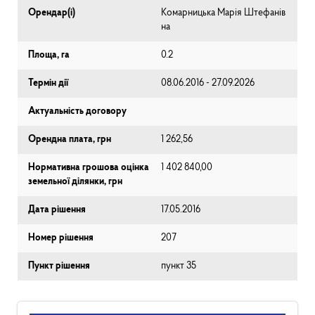
Орендар(і)
Комарницька Марія Штефанів
на
Площа, га
0.2
Термін дії
08.06.2016 - 27.09.2026
Актуальність договору
Орендна плата, грн
1 262,56
Нормативна грошова оцінка
1 402 840,00
земельної ділянки, грн
Дата рішення
17.05.2016
Номер рішення
207
Пункт рішення
пункт 35