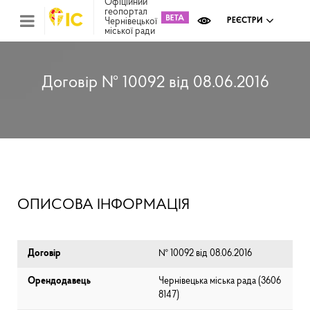
Офіційний
геопортал
Чернівецької
РЕЄСТРИ
міської ради
Міс
зем
кад
Реє
Договір № 10092 від 08.06.2016
ком
май
Інв
мап
Реє
рек
зас
Ох
ОПИСОВА ІНФОРМАЦІЯ
кул
сп
Бла
Договір
№ 10092 від 08.06.2016
Орендодавець
Чернівецька міська рада (⁨3606
8147⁩)