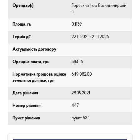
Орендар(і)
Горський Ігор Володимирови
ч
Площа, га
0.1139
Термін дії
22.11.2021 - 21.11.2026
Актуальність договору
Орендна плата, грн
584,16
Нормативна грошова оцінка
649 082,00
земельної ділянки, грн
Дата рішення
28.09.2021
Номер рішення
447
Пункт рішення
пункт 53.1