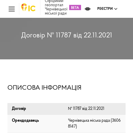
Офіційний
геопортал
Чернівецької
РЕЄСТРИ
міської ради
Міс
зем
кад
Реє
Договір № 11787 від 22.11.2021
ком
май
Інв
мап
Реє
рек
зас
Ох
ОПИСОВА ІНФОРМАЦІЯ
кул
сп
Бла
Договір
№ 11787 від 22.11.2021
Орендодавець
Чернівецька міська рада (⁨3606
8147⁩)