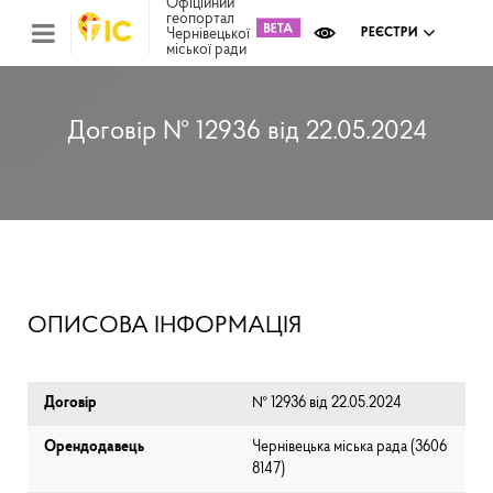
Офіційний
геопортал
Чернівецької
РЕЄСТРИ
міської ради
Міс
зем
кад
Реє
Договір № 12936 від 22.05.2024
ком
май
Інв
мап
Реє
рек
зас
Ох
ОПИСОВА ІНФОРМАЦІЯ
кул
сп
Бла
Договір
№ 12936 від 22.05.2024
Орендодавець
Чернівецька міська рада (⁨3606
8147⁩)