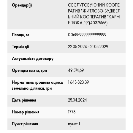
Орендар(і)
ОБСЛУГОВУЮЧИЙ КООПЕ
РАТИВ "ЖИТЛОВО-БУДІВЕЛ
ЬНИЙ КООПЕРАТИВ "КАРМ
ЕЛЮКА, 19"(40375166)
Площа, га
0.06859999999999999
Термін дії
22.05.2024 - 21.05.2029
Актуальність договору
Орендна плата, грн
49 374,69
Нормативна грошова оцінка
1 645 823,39
земельної ділянки, грн
Дата рішення
25.04.2024
Номер рішення
1773
Пункт рішення
пункт 1