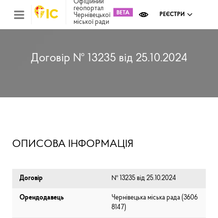
Офіційний
геопортал
Чернівецької
РЕЄСТРИ
міської ради
Міс
зем
кад
Реє
Договір № 13235 від 25.10.2024
ком
май
Інв
мап
Реє
рек
зас
Ох
ОПИСОВА ІНФОРМАЦІЯ
кул
сп
Бла
Договір
№ 13235 від 25.10.2024
Орендодавець
Чернівецька міська рада (⁨3606
8147⁩)