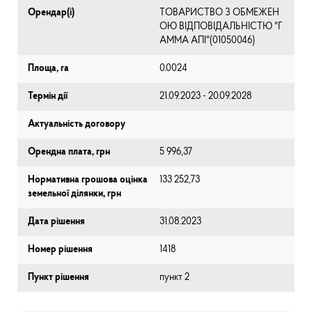
Орендар(і)
ТОВАРИСТВО З ОБМЕЖЕН
ОЮ ВІДПОВІДАЛЬНІСТЮ "Г
АММА АПІ"(01050046)
Площа, га
0.0024
Термін дії
21.09.2023 - 20.09.2028
Актуальність договору
Орендна плата, грн
5 996,37
Нормативна грошова оцінка
133 252,73
земельної ділянки, грн
Дата рішення
31.08.2023
Номер рішення
1418
Пункт рішення
пункт 2