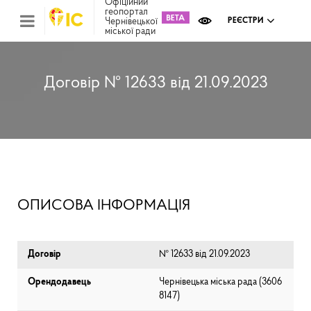
Офіційний
геопортал
Чернівецької
РЕЄСТРИ
міської ради
Міс
зем
кад
Реє
Договір № 12633 від 21.09.2023
ком
май
Інв
мап
Реє
рек
зас
Ох
ОПИСОВА ІНФОРМАЦІЯ
кул
сп
Бла
Договір
№ 12633 від 21.09.2023
Орендодавець
Чернівецька міська рада (⁨3606
8147⁩)