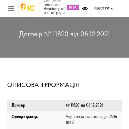
Офіційний
геопортал
Чернівецької
РЕЄСТРИ
міської ради
Міс
зем
кад
Реє
Договір № 11820 від 06.12.2021
ком
май
Інв
мап
Реє
рек
зас
Ох
ОПИСОВА ІНФОРМАЦІЯ
кул
сп
Бла
Договір
№ 11820 від 06.12.2021
Орендодавець
Чернівецька міська рада (⁨3606
8147⁩)