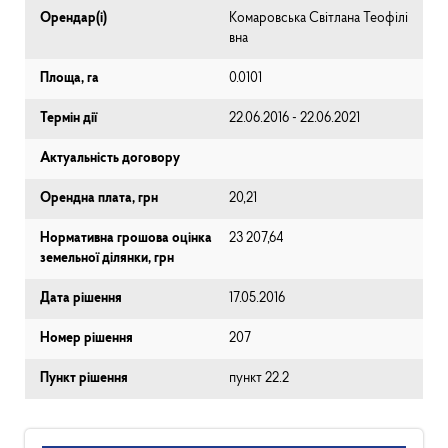
Орендар(і)
Комаровська Світлана Теофілі
вна
Площа, га
0.0101
Термін дії
22.06.2016 - 22.06.2021
Актуальність договору
Орендна плата, грн
20,21
Нормативна грошова оцінка
23 207,64
земельної ділянки, грн
Дата рішення
17.05.2016
Номер рішення
207
Пункт рішення
пункт 22.2