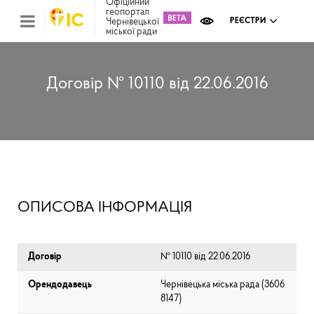
Офіційний
геопортал
Чернівецької
РЕЄСТРИ
міської ради
Міс
зем
кад
Реє
Договір № 10110 від 22.06.2016
ком
май
Інв
мап
Реє
рек
зас
Ох
ОПИСОВА ІНФОРМАЦІЯ
кул
сп
Бла
Договір
№ 10110 від 22.06.2016
Орендодавець
Чернівецька міська рада (⁨3606
8147⁩)