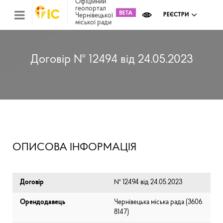
Офіційний
геопортал
Чернівецької
РЕЄСТРИ
міської ради
Міс
зем
кад
Реє
Договір № 12494 від 24.05.2023
ком
май
Інв
мап
Реє
рек
зас
Ох
ОПИСОВА ІНФОРМАЦІЯ
кул
сп
Бла
Договір
№ 12494 від 24.05.2023
Орендодавець
Чернівецька міська рада (⁨3606
8147⁩)