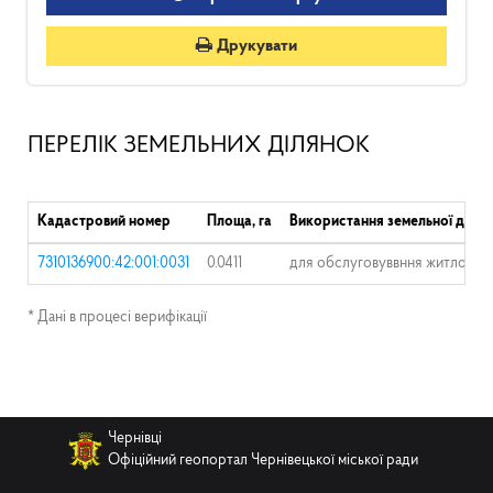
Друкувати
ПЕРЕЛІК ЗЕМЕЛЬНИХ ДІЛЯНОК
Кадастровий номер
Площа, га
Використання земельної ділян
7310136900:42:001:0031
0.0411
для обслуговуввння житлового 
* Дані в процесі верифікації
Чернівці
Офіційний геопортал Чернівецької міської ради