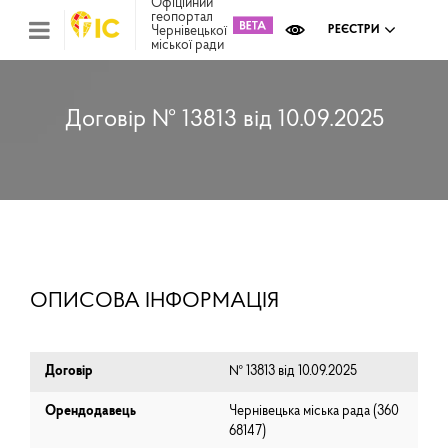
Офіційний
геопортал
Чернівецької
РЕЄСТРИ
міської ради
Міс
зем
кад
Реє
Договір № 13813 від 10.09.2025
ком
май
Інв
мап
Реє
рек
зас
Ох
ОПИСОВА ІНФОРМАЦІЯ
кул
сп
Бла
Договір
№ 13813 від 10.09.2025
Орендодавець
Чернівецька міська рада (⁨360
68147⁩)