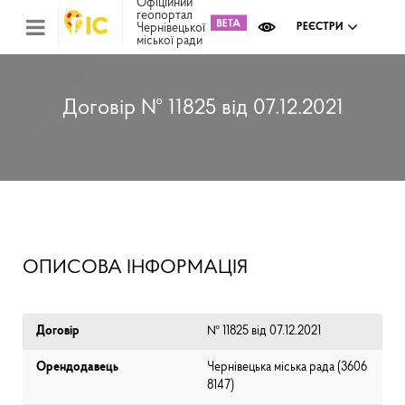
Офіційний
геопортал
Чернівецької
РЕЄСТРИ
міської ради
Міс
зем
кад
Реє
Договір № 11825 від 07.12.2021
ком
май
Інв
мап
Реє
рек
зас
Ох
ОПИСОВА ІНФОРМАЦІЯ
кул
сп
Бла
Договір
№ 11825 від 07.12.2021
Орендодавець
Чернівецька міська рада (⁨3606
8147⁩)