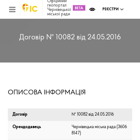
Офіційний
геопортал
Чернівецької
РЕЄСТРИ
міської ради
Міс
зем
кад
Реє
Договір № 10082 від 24.05.2016
ком
май
Інв
мап
Реє
рек
зас
Ох
ОПИСОВА ІНФОРМАЦІЯ
кул
сп
Бла
Договір
№ 10082 від 24.05.2016
Орендодавець
Чернівецька міська рада (⁨3606
8147⁩)