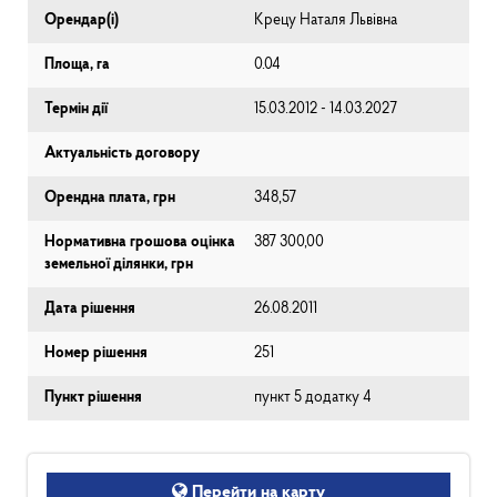
Орендар(і)
Крецу Наталя Львівна
Площа, га
0.04
Термін дії
15.03.2012 - 14.03.2027
Актуальність договору
Орендна плата, грн
348,57
Нормативна грошова оцінка
387 300,00
земельної ділянки, грн
Дата рішення
26.08.2011
Номер рішення
251
Пункт рішення
пункт 5 додатку 4
Перейти на карту