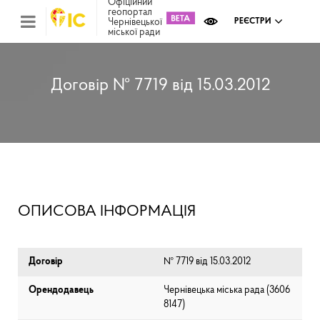
Офіційний
геопортал
Чернівецької
РЕЄСТРИ
міської ради
Міс
зем
кад
Реє
Договір № 7719 від 15.03.2012
ком
май
Інв
мап
Реє
рек
зас
Ох
ОПИСОВА ІНФОРМАЦІЯ
кул
сп
Бла
Договір
№ 7719 від 15.03.2012
Орендодавець
Чернівецька міська рада (⁨3606
8147⁩)