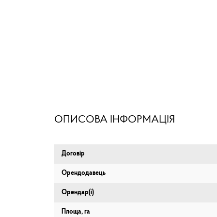
ОПИСОВА ІНФОРМАЦІЯ
Договір
Орендодавець
Орендар(і)
Площа, га