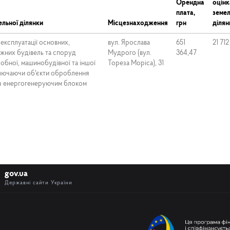
Орендна
оцінк
плата,
земел
льної ділянки
Місцезнаходження
грн
ділян
експлуатації основних,
вул. Ярослава
651
21 712
іжних будівель та споруд
Мудрого (вул.
364,47
обної, машинобудівної та іншої
Тореза Моріса), 31
ключаючи об'єкти оброблення
 із енергогенеруючим блоком
gov.ua
Державні сайти України