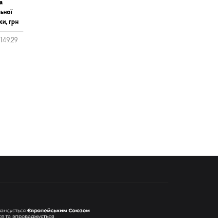
а
ьної
ки, грн
 149,29