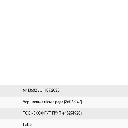
№ 13682 від 11.07.2025
Чернівецька міська рада (⁨36068147⁩)
ТОВ «ЕКОФРУТ ГРУП»(45274920)
1.7435