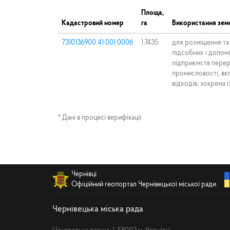
Площа,
Кадастровий номер
га
Використання земе
7310136900:41:001:0006
1.7435
для розміщення та 
підсобних і допом
підприємств перер
промисловості, в
відходів, зокрема
* Дані в процесі верифікації
Чернівці
Офіційний геопортал Чернівецької міської ради
Чернівецька міська рада