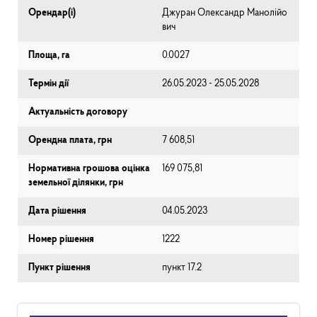
Орендар(і)
Джуран Олександр Манолійо
вич
Площа, га
0.0027
Термін дії
26.05.2023 - 25.05.2028
Актуальність договору
Орендна плата, грн
7 608,51
Нормативна грошова оцінка
169 075,81
земельної ділянки, грн
Дата рішення
04.05.2023
Номер рішення
1222
Пункт рішення
пункт 17.2