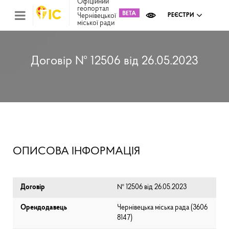
Офіційний
геопортал
Чернівецької
РЕЄСТРИ
міської ради
Міс
зем
кад
Реє
Договір № 12506 від 26.05.2023
ком
май
Інв
мап
Реє
рек
зас
Ох
ОПИСОВА ІНФОРМАЦІЯ
кул
сп
Бла
Договір
№ 12506 від 26.05.2023
Орендодавець
Чернівецька міська рада (⁨3606
8147⁩)