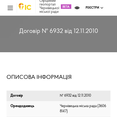
Офіційний
геопортал
Чернівецької
РЕЄСТРИ
міської ради
Міс
зем
кад
Реє
Договір № 6932 від 12.11.2010
ком
май
Інв
мап
Реє
рек
зас
Ох
ОПИСОВА ІНФОРМАЦІЯ
кул
сп
Бла
Договір
№ 6932 від 12.11.2010
Орендодавець
Чернівецька міська рада (⁨3606
8147⁩)