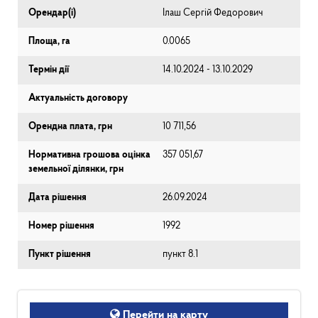
Орендар(і)
Ілаш Сергій Федорович
Площа, га
0.0065
Термін дії
14.10.2024 - 13.10.2029
Актуальність договору
Орендна плата, грн
10 711,56
Нормативна грошова оцінка
357 051,67
земельної ділянки, грн
Дата рішення
26.09.2024
Номер рішення
1992
Пункт рішення
пункт 8.1
Перейти на карту