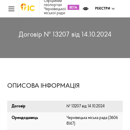
Офіційний
геопортал
Чернівецької
РЕЄСТРИ
міської ради
Міс
зем
кад
Реє
Договір № 13207 від 14.10.2024
ком
май
Інв
мап
Реє
рек
зас
Ох
ОПИСОВА ІНФОРМАЦІЯ
кул
сп
Бла
Договір
№ 13207 від 14.10.2024
Орендодавець
Чернівецька міська рада (⁨3606
8147⁩)