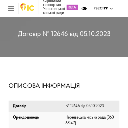
Офіційний
геопортал
Чернівецької
РЕЄСТРИ
міської ради
Міс
зем
кад
Реє
Договір № 12646 від 05.10.2023
ком
май
Інв
мап
Реє
рек
зас
Ох
ОПИСОВА ІНФОРМАЦІЯ
кул
сп
Бла
Договір
№ 12646 від 05.10.2023
Орендодавець
Чернівецька міська рада (⁨360
68147⁩)