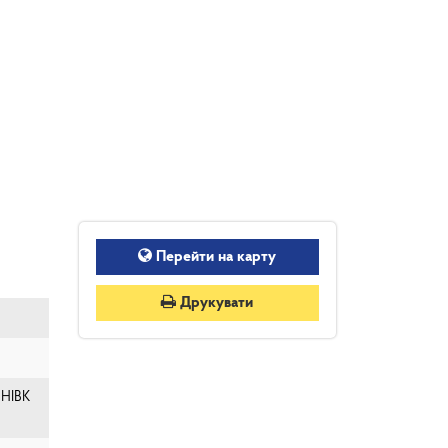
Перейти на карту
Друкувати
НІВК