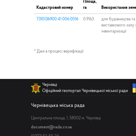
Площа,
Кадастровий номер
га
Використання земе
7310136900:41:006:0016
0.9163
для будівництва т
виставкового залу 
інвентаризації
* Дані в процесі верифікації
Чернівці
Офіційний геопортал Чернівецької міської ради
Чернівецька міська рада
Центральна площа, 1, 58002 м. Чернівці
document@rada.cv.ua