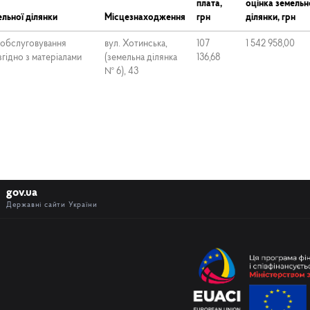
плата,
оцінка земельн
льної ділянки
Місцезнаходження
грн
ділянки, грн
а обслуговування
вул. Хотинська,
107
1 542 958,00
згідно з матеріалами
(земельна ділянка
136,68
№ 6), 43
gov.ua
Державні сайти України