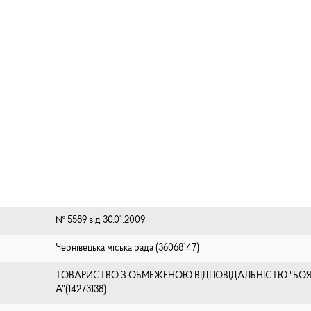
№ 5589 від 30.01.2009
Чернівецька міська рада (⁨36068147⁩)
ТОВАРИСТВО З ОБМЕЖЕНОЮ ВІДПОВІДАЛЬНІСТЮ "БОЯ
А"(14273138)