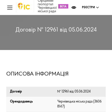
Офіційний
геопортал
Чернівецької
РЕЄСТРИ
міської ради
Міс
зем
кад
Реє
Договір № 12961 від 05.06.2024
ком
май
Інв
мап
Реє
рек
зас
Ох
ОПИСОВА ІНФОРМАЦІЯ
кул
сп
Бла
Договір
№ 12961 від 05.06.2024
Орендодавець
Чернівецька міська рада (⁨3606
8147⁩)