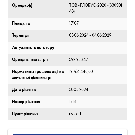
Орендар(і)
ТОВ «ГЛОБУС-2020»(330901
43)
Площа, га
1.7107
Термін дії
05.06.2024 - 04.06.2029
Актуальність договору
Орендна плата, грн
592 933,47
Нормативна грошова оцінка
19 764 448,80
земельної ділянки, грн
Дата рішення
30.05.2024
Номер рішення
1818
Пункт рішення
пункт 1