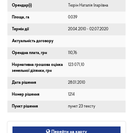
Орендар(і)
Тюрін Наталія Іларіївна
Площа, га
0.039
Термін дії
20.04.2010 - 02.07.2020
Актуальність договору
Орендна плата, грн
110,76
Нормативна грошова оцінка
123 071,10
земельної ділянки, грн
Дата рішення
28.01.2010
Номер рішення
1214
Пункт рішення
пункт 23 тексту
Перейти на карту