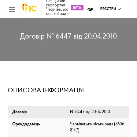
Офіційний
геопортал
Чернівецької
РЕЄСТРИ
міської ради
Міс
зем
кад
Реє
Договір № 6447 від 20.04.2010
ком
май
Інв
мап
Реє
рек
зас
Ох
ОПИСОВА ІНФОРМАЦІЯ
кул
сп
Бла
Договір
№ 6447 від 20.04.2010
Орендодавець
Чернівецька міська рада (⁨3606
8147⁩)