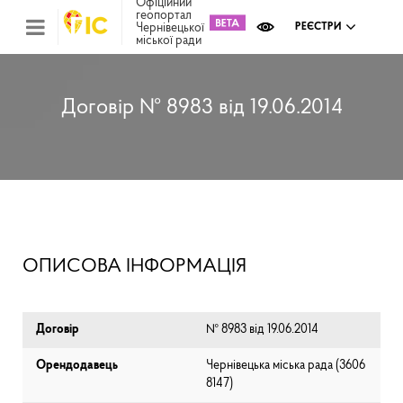
Офіційний
геопортал
Чернівецької
РЕЄСТРИ
міської ради
Міс
зем
кад
Реє
Договір № 8983 від 19.06.2014
ком
май
Інв
мап
Реє
рек
зас
Ох
ОПИСОВА ІНФОРМАЦІЯ
кул
сп
Бла
Договір
№ 8983 від 19.06.2014
Орендодавець
Чернівецька міська рада (⁨3606
8147⁩)