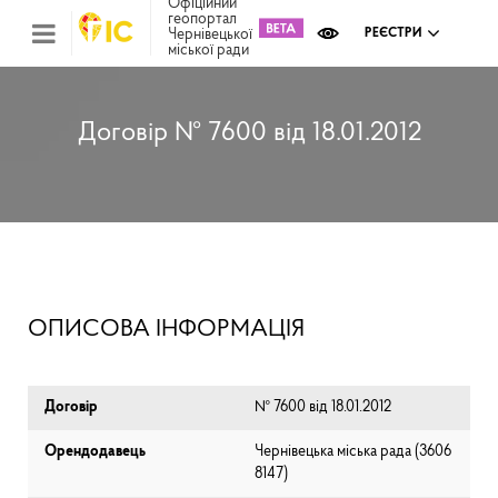
Офіційний
геопортал
Чернівецької
РЕЄСТРИ
міської ради
Міс
зем
кад
Реє
Договір № 7600 від 18.01.2012
ком
май
Інв
мап
Реє
рек
зас
Ох
ОПИСОВА ІНФОРМАЦІЯ
кул
сп
Бла
Договір
№ 7600 від 18.01.2012
Орендодавець
Чернівецька міська рада (⁨3606
8147⁩)