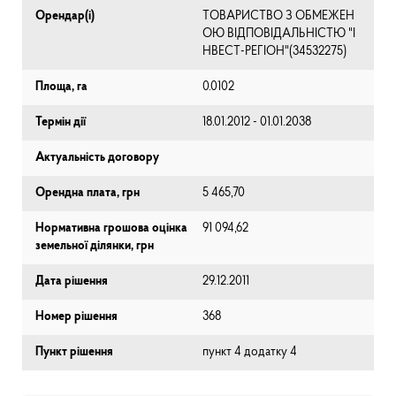
Орендар(і)
ТОВАРИСТВО З ОБМЕЖЕН
ОЮ ВІДПОВІДАЛЬНІСТЮ "І
НВЕСТ-РЕГІОН"(34532275)
Площа, га
0.0102
Термін дії
18.01.2012 - 01.01.2038
Актуальність договору
Орендна плата, грн
5 465,70
Нормативна грошова оцінка
91 094,62
земельної ділянки, грн
Дата рішення
29.12.2011
Номер рішення
368
Пункт рішення
пункт 4 додатку 4